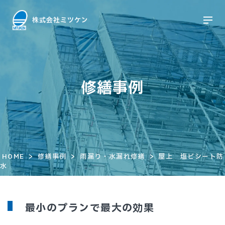
修繕事例
>
>
>
HOME
修繕事例
雨漏り・水漏れ修繕
屋上 塩ビシート防
水
最小のプランで最大の効果