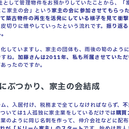
社として管理物件をお預かりしていたことから、「
よこ家主の会」という
家主の会に参加させてもらっ
して築古物件の再生を活発にしている様子を見て衝撃
を皮切りに増やしていったという流れです。
振り返る
ん。
と化していますし、家主の団体も、雨後の筍のよう
ですね。
加藤さんは2011年、私も所属させていた
があったのですか。
にぶつかり、家主の会結成
ーム、入居付け、税務まで全てしなければならず、
不
については1人孤独に家主業をしているだけでは
購買
企業のように同じ名刺を作って、仲介会社などに配布
それが「ドリーム家主」のスタート
です。始めは数人