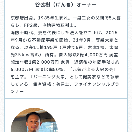
谷弦樹（げんき）オーナー
京都府出身。1985年生まれ。一男二女の父親で5人暮
らし。FP2級、宅地建物取引士。
消防士時代、妻を代表にした法人を立ち上げ、2015
年9月から不動産事業を開始。21年3月、専業大家と
なる。現在11棟195戸（戸建て6戸、倉庫1棟、太陽
光35ｋｗ含む） 所有。借入総額8億4,000万円 満室
想定年収1億2,000万円 家賃―返済後の年間手残り約
6,000万円 返済比率50％。「元気が出る大家の会」
を主宰。「バーニング大家」として健美家などで執筆
している。保有資格：宅建士、ファイナンシャルプラ
ンナー