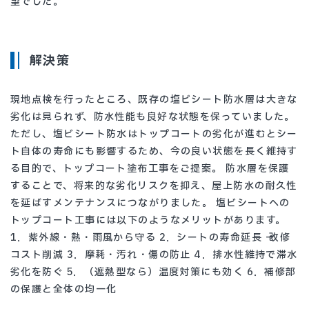
望でした。
解決策
現地点検を行ったところ、既存の塩ビシート防水層は大きな
劣化は見られず、防水性能も良好な状態を保っていました。
ただし、塩ビシート防水はトップコートの劣化が進むとシー
ト自体の寿命にも影響するため、今の良い状態を長く維持す
る目的で、トップコート塗布工事をご提案。 防水層を保護
することで、将来的な劣化リスクを抑え、屋上防水の耐久性
を延ばすメンテナンスにつながりました。 塩ビシートへの
トップコート工事には以下のようなメリットがあります。
1．紫外線・熱・雨風から守る 2．シートの寿命延長 → 改修
コスト削減 3．摩耗・汚れ・傷の防止 4．排水性維持で滞水
劣化を防ぐ 5．（遮熱型なら）温度対策にも効く 6．補修部
の保護と全体の均一化