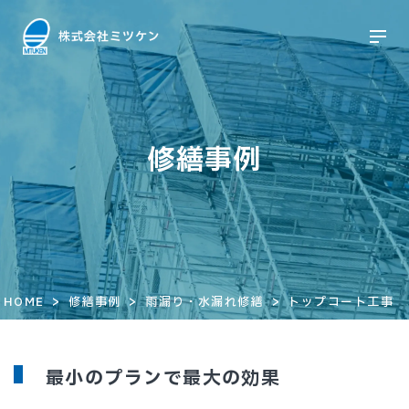
修繕事例
>
>
>
HOME
修繕事例
雨漏り・水漏れ修繕
トップコート工事
最小のプランで最大の効果