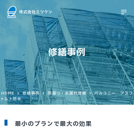
修繕事例
>
>
>
HOME
修繕事例
雨漏り・水漏れ修繕
バルコニー アスフ
ァルト防水
最小のプランで最大の効果