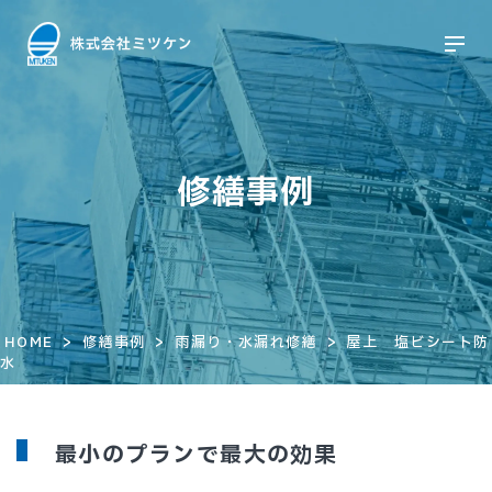
修繕事例
>
>
>
HOME
修繕事例
雨漏り・水漏れ修繕
屋上 塩ビシート防
水
最小のプランで最大の効果