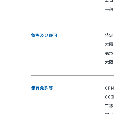
エコ
一般
免許及び許可
特定
大阪
宅地
大阪
保有免許等
CP
CC
二級