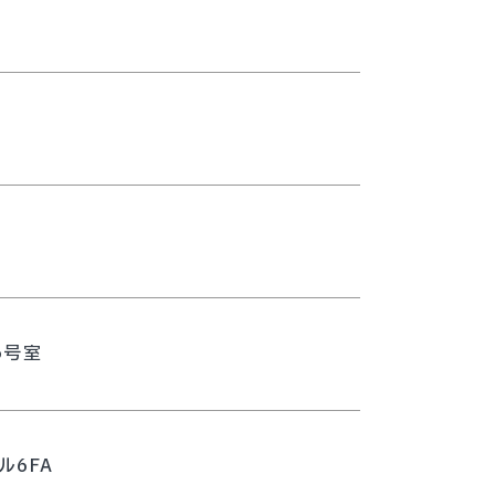
6号室
ル6FA