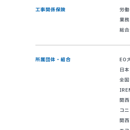
工事関係保険
労働
業務
総合
所属団体・組合
EO
日本
全国
IRE
関西
コニ
関西